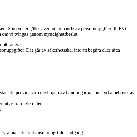
telsen. Samtycket gäller även utlämnande av personuppgifter till FVO
tom om vi tvingas genom myndighetsbeslut.
 att raderas.
sonuppgifter. Det går av säkerhetsskäl inte att begära eller rätta
 fristående person, som med hjälp av handlingarna kan styrka behovet av
 intyg från referenten.
.
n fyra månader vid ansökningstidens utgång.