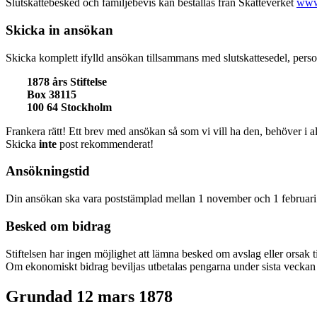
Slutskattebesked och familjebevis kan beställas från Skatteverket
www.
Skicka in ansökan
Skicka komplett ifylld ansökan tillsammans med slutskattesedel, personb
1878 års Stiftelse
Box 38115
100 64 Stockholm
Frankera rätt! Ett brev med ansökan så som vi vill ha den, behöver i al
Skicka
inte
post rekommenderat!
Ansökningstid
Din ansökan ska vara poststämplad mellan 1 november och 1 februari
Besked om bidrag
Stiftelsen har ingen möjlighet att lämna besked om avslag eller orsak ti
Om ekonomiskt bidrag beviljas utbetalas pengarna under sista veckan 
Grundad 12 mars 1878