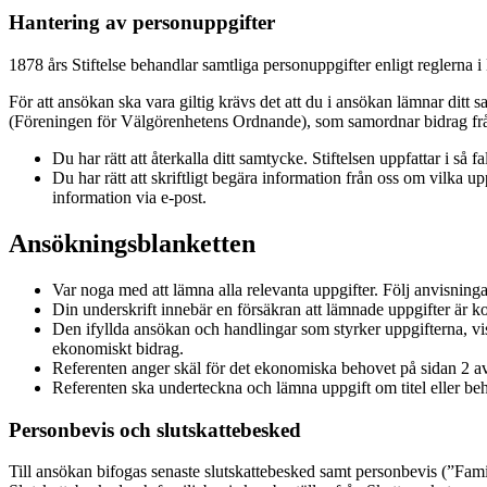
Hantering av personuppgifter
1878 års Stiftelse behandlar samtliga personuppgifter enligt regler
För att ansökan ska vara giltig krävs det att du i ansökan lämnar ditt
(Föreningen för Välgörenhetens Ordnande), som samordnar bidrag från 
Du har rätt att återkalla ditt samtycke. Stiftelsen uppfattar i så
Du har rätt att skriftligt begära information från oss om vilka up
information via e-post.
Ansökningsblanketten
Var noga med att lämna alla relevanta uppgifter. Följ anvisninga
Din underskrift innebär en försäkran att lämnade uppgifter är ko
Den ifyllda ansökan och handlingar som styrker uppgifterna, vis
ekonomiskt bidrag.
Referenten anger skäl för det ekonomiska behovet på sidan 2 av a
Referenten ska underteckna och lämna uppgift om titel eller beh
Personbevis och slutskattebesked
Till ansökan bifogas senaste slutskattebesked samt personbevis (”Fam