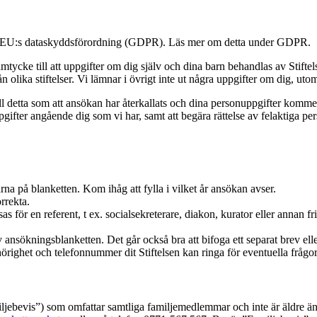
na i EU:s dataskyddsförordning (GDPR). Läs mer om detta under GDPR.
 samtycke till att uppgifter om dig själv och dina barn behandlas av Stif
olika stiftelser. Vi lämnar i övrigt inte ut några uppgifter om dig, u
 fall detta som att ansökan har återkallats och dina personuppgifter kommer
pgifter angående dig som vi har, samt att begära rättelse av felaktiga per
rna på blanketten. Kom ihåg att fylla i vilket år ansökan avser.
rrekta.
as för en referent, t ex. socialsekreterare, diakon, kurator eller annan
nsökningsblanketten. Det går också bra att bifoga ett separat brev eller
örighet och telefonnummer dit Stiftelsen kan ringa för eventuella frågor
iljebevis”) som omfattar samtliga familjemedlemmar och inte är äldre ä