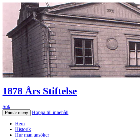
1878 Års Stiftelse
Sök
Hoppa till innehåll
Primär meny
Hem
Historik
Hur man ansöker