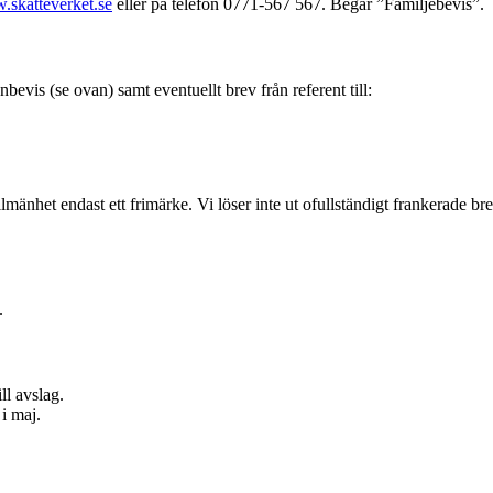
skatteverket.se
eller på telefon 0771-567 567. Begär ”Familjebevis”.
evis (se ovan) samt eventuellt brev från referent till:
lmänhet endast ett frimärke. Vi löser inte ut ofullständigt frankerade bre
.
ll avslag.
i maj.