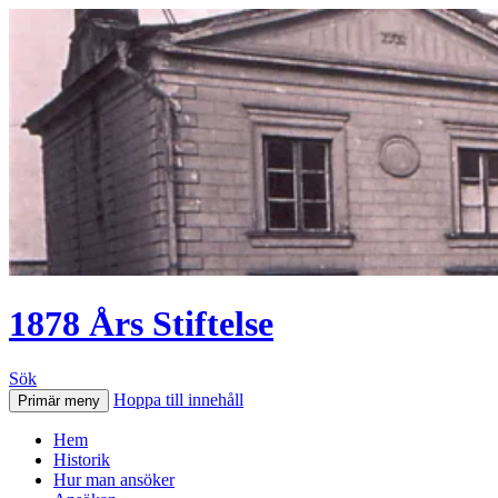
1878 Års Stiftelse
Sök
Hoppa till innehåll
Primär meny
Hem
Historik
Hur man ansöker